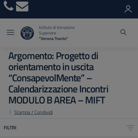
Vai ai contenuti
Vai al menu di navigazione
Vai al footer
Istituto di Istruzione
Superiore
"Verona Trento"
Argomento: Progetto di
orientamento in uscita
“ConsapevolMente” –
Calendarizzazione Incontri
MODULO B AREA – MIFT
Stampa / Condividi
FILTRI