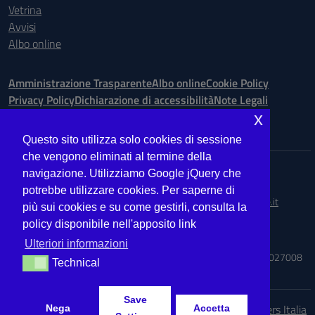
Vetrina
Avvisi
Albo online
Amministrazione Trasparente
Albo online
Cookie Policy
Privacy Policy
Dichiarazione di accessibilità
Note Legali
x
Seguici su:
Questo sito utilizza solo cookies di sessione
che vengono eliminati al termine della
Indirizzo:
Via Ugo Bassi is. 148 n. 73 - 98123 Messina
navigazione. Utilizziamo Google jQuery che
Centralino:
090.9012763
Email:
MEIS027008@istruzione.it
potrebbe utilizzare cookies. Per saperne di
Posta elettronica certificata (PEC):
meis027008@pec.istruzione.it
più sui cookies e su come gestirli, consulta la
policy disponibile nell'apposito link
Codice fiscale: 03224560833
Codice meccanografico:
MEIS027008
Ulteriori informazioni
Codice Indice delle Pubbliche Amministrazioni (IPA): ISTSC_MEIS027008
Technical
Technical
Save
Idea e progetto di Designers Italia
Nega
Accetta