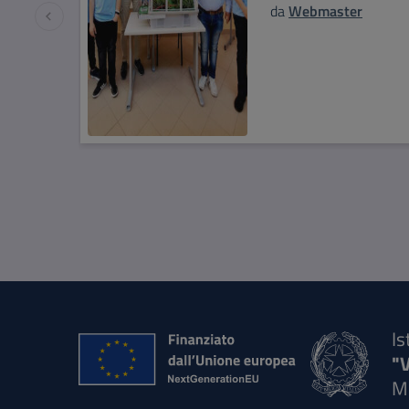
da
Webmaster
Is
"
M