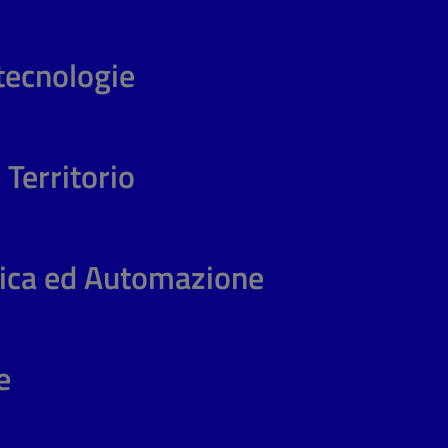
otecnologie
 Territorio
cnica ed Automazione
e