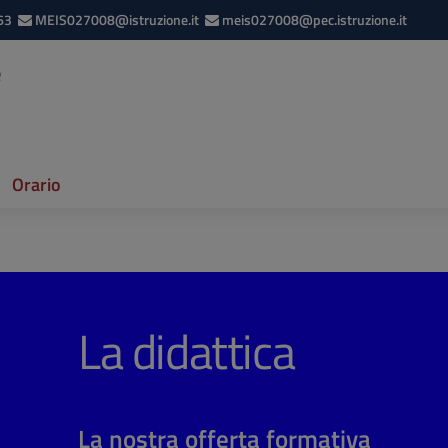
63
MEIS027008@istruzione.it
meis027008@pec.istruzione.it
e
Orario
La didattica
La nostra offerta formativa