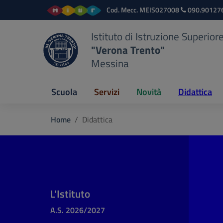
Vai ai contenuti
Vai al menu di navigazione
Vai al footer
Cod. Mecc.
MEIS027008
090.90127
Istituto di Istruzione Superior
"Verona Trento"
Messina
Scuola
Servizi
Novità
Didattica
Home
Didattica
L'Istituto
A.S. 2026/2027