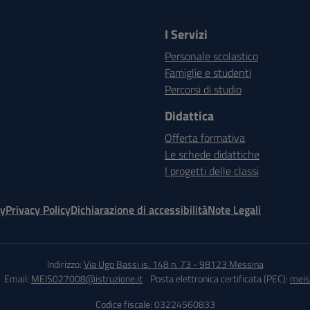
I Servizi
Personale scolastico
Famiglie e studenti
Percorsi di studio
Didattica
Offerta formativa
Le schede didattiche
I progetti delle classi
cy
Privacy Policy
Dichiarazione di accessibilità
Note Legali
Indirizzo:
Via Ugo Bassi is. 148 n. 73 - 98123 Messina
Email:
MEIS027008@istruzione.it
Posta elettronica certificata (PEC):
meis
Codice fiscale: 03224560833