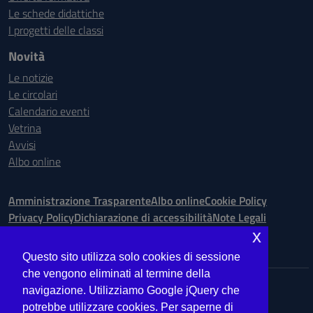
Le schede didattiche
I progetti delle classi
Novità
Le notizie
Le circolari
Calendario eventi
Vetrina
Avvisi
Albo online
Amministrazione Trasparente
Albo online
Cookie Policy
Privacy Policy
Dichiarazione di accessibilità
Note Legali
x
Seguici su:
Questo sito utilizza solo cookies di sessione
che vengono eliminati al termine della
Indirizzo:
Via Ugo Bassi is. 148 n. 73 - 98123 Messina
navigazione. Utilizziamo Google jQuery che
Centralino:
090.9012763
Email:
MEIS027008@istruzione.it
potrebbe utilizzare cookies. Per saperne di