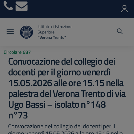
Vai ai contenuti
Vai al menu di navigazione
Vai al footer
Istituto di Istruzione
Superiore
"Verona Trento"
Circolare 687
Convocazione del collegio dei
docenti per il giorno venerdì
15.05.2026 alle ore 15.15 nella
palestra del Verona Trento di via
Ugo Bassi – isolato n°148
n°73
Convocazione del collegio dei docenti per il
giorno venerdì 15.05.2026 alle ore 15.15 nella