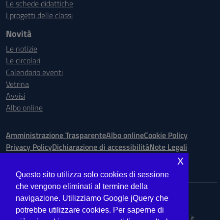
Le schede didattiche
I progetti delle classi
Novità
Le notizie
Le circolari
Calendario eventi
Vetrina
Avvisi
Albo online
Amministrazione Trasparente
Albo online
Cookie Policy
Privacy Policy
Dichiarazione di accessibilità
Note Legali
x
Seguici su:
Questo sito utilizza solo cookies di sessione
che vengono eliminati al termine della
Indirizzo:
Via Ugo Bassi is. 148 n. 73 - 98123 Messina
navigazione. Utilizziamo Google jQuery che
Centralino:
090.9012763
Email:
MEIS027008@istruzione.it
potrebbe utilizzare cookies. Per saperne di
Posta elettronica certificata (PEC):
meis027008@pec.istruzione.it