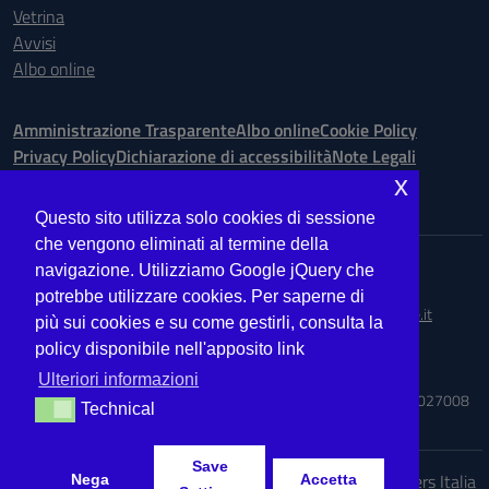
Vetrina
Avvisi
Albo online
Amministrazione Trasparente
Albo online
Cookie Policy
Privacy Policy
Dichiarazione di accessibilità
Note Legali
x
Seguici su:
Questo sito utilizza solo cookies di sessione
che vengono eliminati al termine della
Indirizzo:
Via Ugo Bassi is. 148 n. 73 - 98123 Messina
navigazione. Utilizziamo Google jQuery che
Centralino:
090.9012763
Email:
MEIS027008@istruzione.it
potrebbe utilizzare cookies. Per saperne di
Posta elettronica certificata (PEC):
meis027008@pec.istruzione.it
più sui cookies e su come gestirli, consulta la
policy disponibile nell'apposito link
Codice fiscale: 03224560833
Codice meccanografico:
MEIS027008
Ulteriori informazioni
Codice Indice delle Pubbliche Amministrazioni (IPA): ISTSC_MEIS027008
Technical
Technical
Save
Idea e progetto di Designers Italia
Nega
Accetta