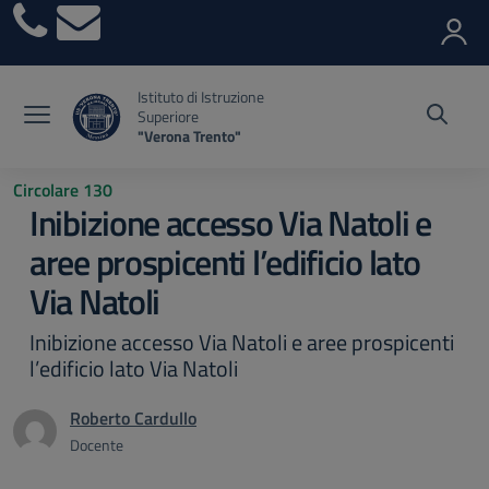
Vai ai contenuti
Vai al menu di navigazione
Vai al footer
Istituto di Istruzione
Superiore
"Verona Trento"
Circolare 130
Inibizione accesso Via Natoli e
aree prospicenti l’edificio lato
Via Natoli
Inibizione accesso Via Natoli e aree prospicenti
l’edificio lato Via Natoli
Roberto Cardullo
Docente