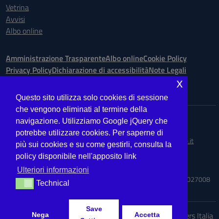
Vetrina
Avvisi
Albo online
Amministrazione Trasparente
Albo online
Cookie Policy
Privacy Policy
Dichiarazione di accessibilità
Note Legali
x
Seguici su:
Questo sito utilizza solo cookies di sessione
che vengono eliminati al termine della
Indirizzo:
Via Ugo Bassi is. 148 n. 73 - 98123 Messina
navigazione. Utilizziamo Google jQuery che
Centralino:
090.9012763
Email:
MEIS027008@istruzione.it
potrebbe utilizzare cookies. Per saperne di
Posta elettronica certificata (PEC):
meis027008@pec.istruzione.it
più sui cookies e su come gestirli, consulta la
policy disponibile nell'apposito link
Codice fiscale: 03224560833
Codice meccanografico:
MEIS027008
Ulteriori informazioni
Codice Indice delle Pubbliche Amministrazioni (IPA): ISTSC_MEIS027008
Technical
Technical
Save
Idea e progetto di Designers Italia
Nega
Accetta