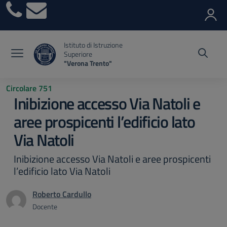
Vai ai contenuti
Vai al menu di navigazione
Vai al footer
Istituto di Istruzione
Superiore
"Verona Trento"
Circolare 751
Inibizione accesso Via Natoli e
aree prospicenti l’edificio lato
Via Natoli
Inibizione accesso Via Natoli e aree prospicenti
l’edificio lato Via Natoli
Roberto Cardullo
Docente