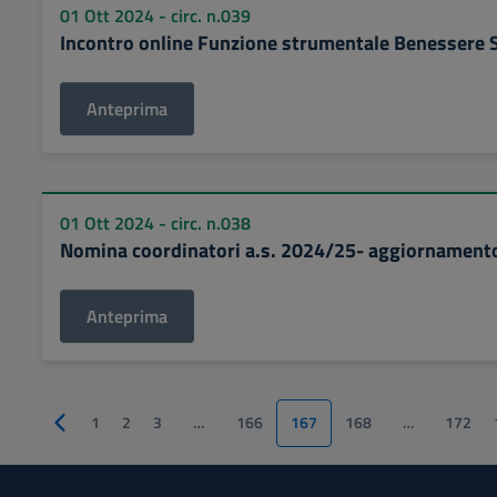
01 Ott 2024 - circ. n.039
Incontro online Funzione strumentale Benessere 
Anteprima
01 Ott 2024 - circ. n.038
Nomina coordinatori a.s. 2024/25- aggiornament
Anteprima
1
2
3
…
166
167
168
…
172
Pagina precedente