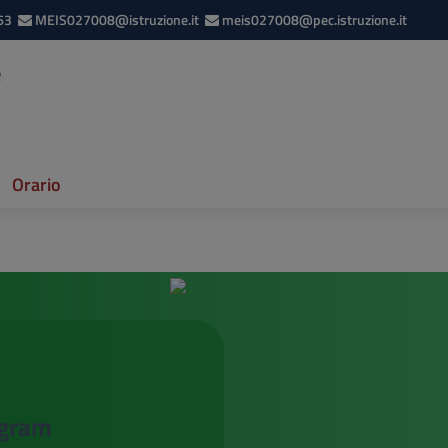
63
MEIS027008@istruzione.it
meis027008@pec.istruzione.it
e
Orario
egram