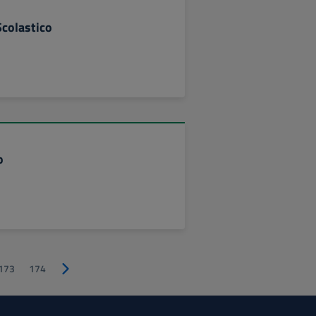
Scolastico
o
173
174
Pagina successiva