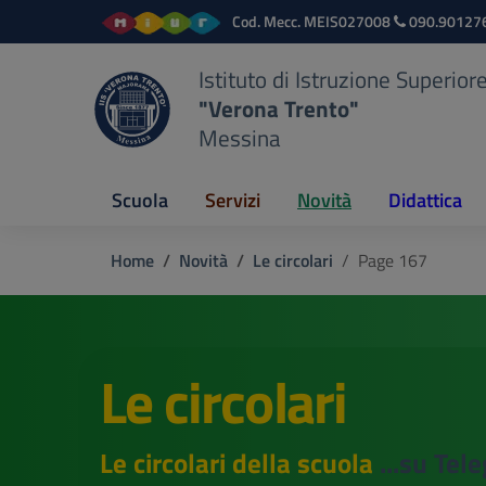
Vai ai contenuti
Vai al menu di navigazione
Vai al footer
Cod. Mecc.
MEIS027008
090.90127
Istituto di Istruzione Superior
"Verona Trento"
Messina
Scuola
Servizi
Novità
Didattica
Home
Novità
Le circolari
Page 167
Le circolari
Le circolari della scuola
...su Tel