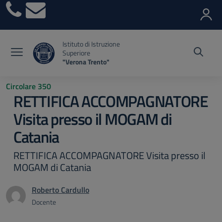
Vai ai contenuti
Vai al menu di navigazione
Vai al footer
Istituto di Istruzione
Superiore
"Verona Trento"
Circolare 350
RETTIFICA ACCOMPAGNATORE
Visita presso il MOGAM di
Catania
RETTIFICA ACCOMPAGNATORE Visita presso il
MOGAM di Catania
Roberto Cardullo
Docente