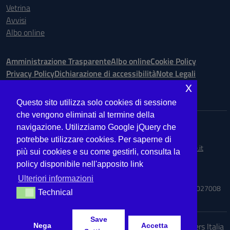
Vetrina
Avvisi
Albo online
Amministrazione Trasparente
Albo online
Cookie Policy
Privacy Policy
Dichiarazione di accessibilità
Note Legali
x
Seguici su:
Questo sito utilizza solo cookies di sessione
che vengono eliminati al termine della
Indirizzo:
Via Ugo Bassi is. 148 n. 73 - 98123 Messina
navigazione. Utilizziamo Google jQuery che
Centralino:
090.9012763
Email:
MEIS027008@istruzione.it
potrebbe utilizzare cookies. Per saperne di
Posta elettronica certificata (PEC):
meis027008@pec.istruzione.it
più sui cookies e su come gestirli, consulta la
policy disponibile nell'apposito link
Codice fiscale: 03224560833
Codice meccanografico:
MEIS027008
Ulteriori informazioni
Codice Indice delle Pubbliche Amministrazioni (IPA): ISTSC_MEIS027008
Technical
Technical
Save
Idea e progetto di Designers Italia
Nega
Accetta