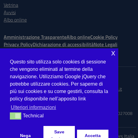
Vetrina
Avvisi
Albo online
Amministrazione Trasparente
Albo online
Cookie Policy
Privacy Policy
Dichiarazione di accessibilità
Note Legali
x
Seguici su:
Questo sito utilizza solo cookies di sessione
che vengono eliminati al termine della
Indirizzo:
Via Ugo Bassi is. 148 n. 73 - 98123 Messina
navigazione. Utilizziamo Google jQuery che
Centralino:
090.9012763
Email:
MEIS027008@istruzione.it
potrebbe utilizzare cookies. Per saperne di
Posta elettronica certificata (PEC):
meis027008@pec.istruzione.it
più sui cookies e su come gestirli, consulta la
policy disponibile nell'apposito link
Codice fiscale: 03224560833
Codice meccanografico:
MEIS027008
Ulteriori informazioni
Codice Indice delle Pubbliche Amministrazioni (IPA): ISTSC_MEIS027008
Technical
Technical
Save
Idea e progetto di Designers Italia
Nega
Accetta