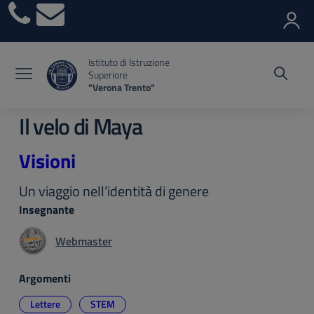
Vai ai contenuti
Vai al menu di navigazione
Vai al footer
Istituto di Istruzione
Superiore
"Verona Trento"
Il velo di Maya
Visioni
Un viaggio nell’identità di genere
Insegnante
Webmaster
Argomenti
Lettere
STEM