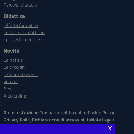
Percorsi di studio
Didattica
Offerta formativa
Le schede didattiche
I progetti delle classi
Novità
Le notizie
Le circolari
Calendario eventi
Vetrina
Avvisi
Albo online
Amministrazione Trasparente
Albo online
Cookie Policy
Privacy Policy
Dichiarazione di accessibilità
Note Legali
x
Seguici su: