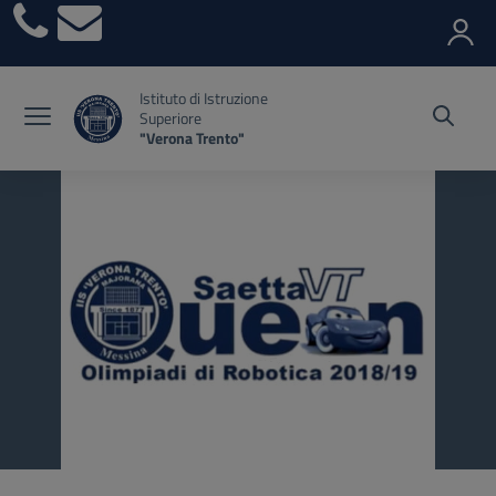
Vai ai contenuti
Vai al menu di navigazione
Vai al footer
Istituto di Istruzione
Superiore
"Verona Trento"