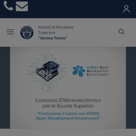
Vai ai contenuti
Vai al menu di navigazione
Vai al footer
Istituto di Istruzione
Superiore
"Verona Trento"