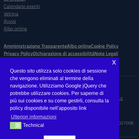
Calendario eventi
Vetrina
Avvisi
Albo online
Amministrazione Trasparente
Albo online
Cookie Policy
Privacy Policy
Dichiarazione di accessibilità
Note Legali
x
Seguici su:
Questo sito utilizza solo cookies di sessione
che vengono eliminati al termine della
Indirizzo:
Via Ugo Bassi is. 148 n. 73 - 98123 Messina
navigazione. Utilizziamo Google jQuery che
Centralino:
090.9012763
Email:
MEIS027008@istruzione.it
potrebbe utilizzare cookies. Per saperne di
Posta elettronica certificata (PEC):
meis027008@pec.istruzione.it
più sui cookies e su come gestirli, consulta la
policy disponibile nell'apposito link
Codice fiscale: 03224560833
Codice meccanografico:
MEIS027008
Ulteriori informazioni
Codice Indice delle Pubbliche Amministrazioni (IPA): ISTSC_MEIS027008
Technical
Technical