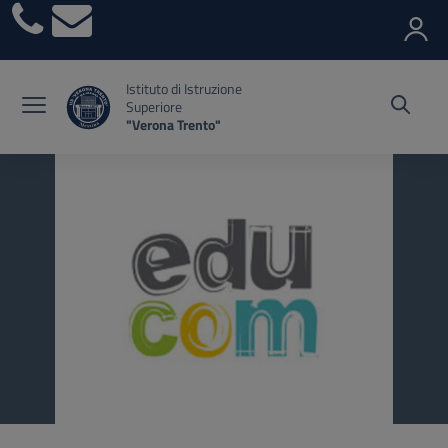
Vai ai contenuti
Vai al menu di navigazione
Vai al footer
Istituto di Istruzione
Superiore
"Verona Trento"