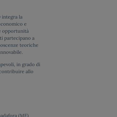
O
integra la
 economico e
e opportunità
nti partecipano a
onoscenze teoriche
innovabile.
pevoli, in grado di
contribuire allo
padafora (ME)