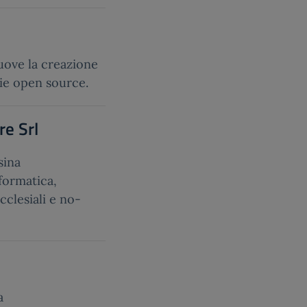
uove la creazione
gie open source.
re Srl
sina
formatica,
cclesiali e no-
a