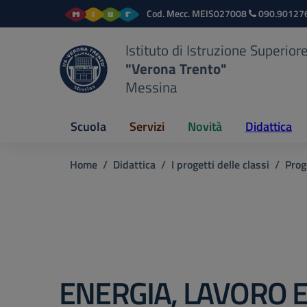
Vai ai contenuti
Vai al menu di navigazione
Vai al footer
Cod. Mecc.
MEIS027008
090.90127
Istituto di Istruzione Superior
"Verona Trento"
Messina
Scuola
Servizi
Novità
Didattica
Home
Didattica
I progetti delle classi
Prog
ENERGIA, LAVORO 