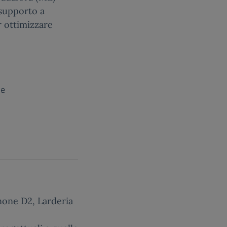
 supporto a
er ottimizzare
ne
nnone D2, Larderia