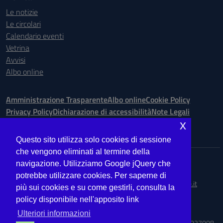
Le notizie
Le circolari
Calendario eventi
Vetrina
Avvisi
Albo online
Amministrazione Trasparente
Albo online
Cookie Policy
Privacy Policy
Dichiarazione di accessibilità
Note Legali
x
Seguici su:
Questo sito utilizza solo cookies di sessione
che vengono eliminati al termine della
Indirizzo:
Via Ugo Bassi is. 148 n. 73 - 98123 Messina
navigazione. Utilizziamo Google jQuery che
Centralino:
090.9012763
Email:
MEIS027008@istruzione.it
potrebbe utilizzare cookies. Per saperne di
Posta elettronica certificata (PEC):
meis027008@pec.istruzione.it
più sui cookies e su come gestirli, consulta la
policy disponibile nell'apposito link
Codice fiscale: 03224560833
Codice meccanografico:
MEIS027008
Ulteriori informazioni
Codice Indice delle Pubbliche Amministrazioni (IPA): ISTSC_MEIS027008