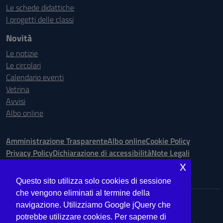
Le schede didattiche
I progetti delle classi
Novità
Le notizie
Le circolari
Calendario eventi
Vetrina
Avvisi
Albo online
Amministrazione Trasparente
Albo online
Cookie Policy
Privacy Policy
Dichiarazione di accessibilità
Note Legali
x
Seguici su:
Questo sito utilizza solo cookies di sessione
che vengono eliminati al termine della
Indirizzo:
Via Ugo Bassi is. 148 n. 73 - 98123 Messina
navigazione. Utilizziamo Google jQuery che
Centralino:
090.9012763
Email:
MEIS027008@istruzione.it
potrebbe utilizzare cookies. Per saperne di