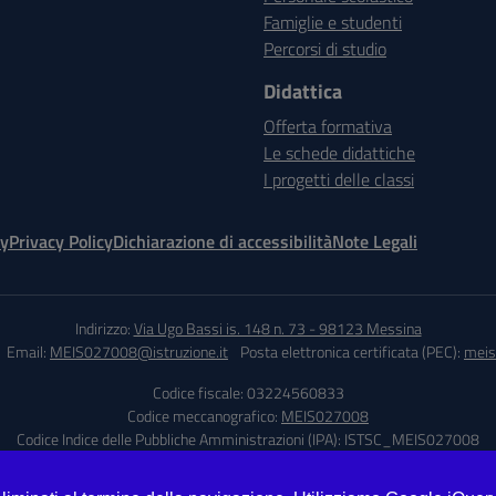
Famiglie e studenti
Percorsi di studio
Didattica
Offerta formativa
Le schede didattiche
I progetti delle classi
cy
Privacy Policy
Dichiarazione di accessibilità
Note Legali
Indirizzo:
Via Ugo Bassi is. 148 n. 73 - 98123 Messina
Email:
MEIS027008@istruzione.it
Posta elettronica certificata (PEC):
meis
Codice fiscale: 03224560833
Codice meccanografico:
MEIS027008
Codice Indice delle Pubbliche Amministrazioni (IPA): ISTSC_MEIS027008