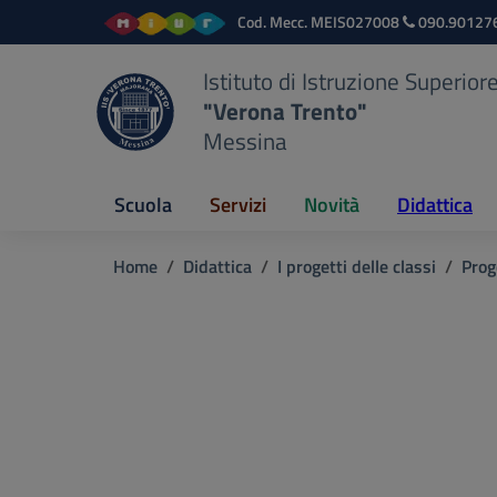
Vai ai contenuti
Vai al menu di navigazione
Vai al footer
Cod. Mecc.
MEIS027008
090.90127
Istituto di Istruzione Superior
"Verona Trento"
Messina
Scuola
Servizi
Novità
Didattica
Home
Didattica
I progetti delle classi
Prog