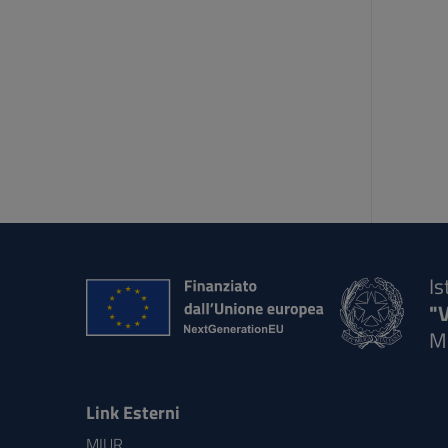
Is
"
M
Link Esterni
MIUR