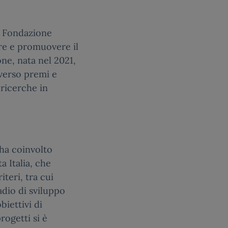
la Fondazione
re e promuovere il
one, nata nel 2021,
averso premi e
 ricerche in
 ha coinvolto
a Italia, che
iteri, tra cui
adio di sviluppo
iettivi di
rogetti si è