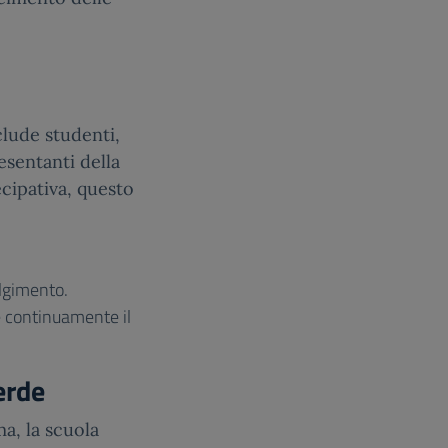
lude studenti,
esentanti della
ecipativa, questo
olgimento.
e continuamente il
erde
a, la scuola