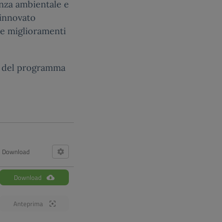
enza ambientale e
rinnovato
e miglioramenti
ale del programma
Download
Download
Anteprima