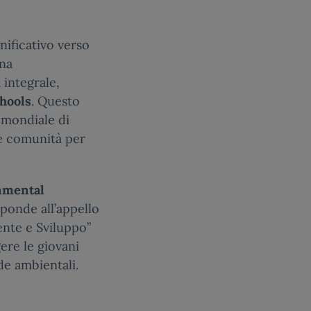
nificativo verso
una
 integrale,
hools
. Questo
 mondiale di
e comunità per
nmental
ponde all’appello
ente e Sviluppo”
ere le giovani
ide ambientali.