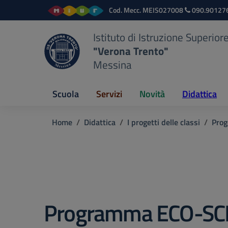
Vai ai contenuti
Vai al menu di navigazione
Vai al footer
Cod. Mecc.
MEIS027008
090.90127
Istituto di Istruzione Superior
"Verona Trento"
Messina
Scuola
Servizi
Novità
Didattica
Home
Didattica
I progetti delle classi
Prog
Programma ECO-S