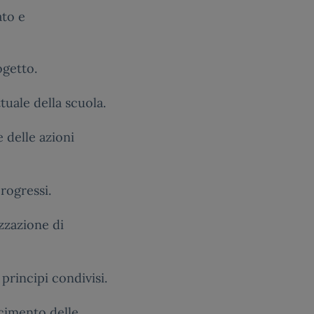
ato e
ogetto.
ttuale della scuola.
e delle azioni
progressi.
izzazione di
 principi condivisi.
cimento delle