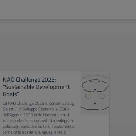
NAO Challenge 2023:
Impi
“Sustainable Development
19,8
Goals”
Il prog
Kwp” è 
La NAO Challenge 2023 si concentra sugli
d’Istru
Obiettivi di Sviluppo Sostenibile (SDG)
Messin
dell’Agenda 2030 delle Nazioni Unite. I
la Pro
team scolastici sono invitati a sviluppare
proget
soluzioni innovative su temi fondamentali
fotovol
come città sostenibili, uguaglianza di