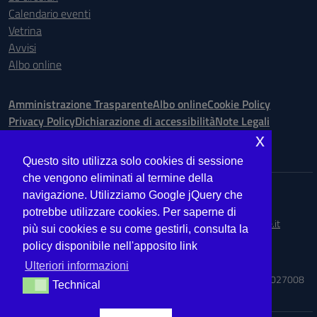
Calendario eventi
Vetrina
Avvisi
Albo online
Amministrazione Trasparente
Albo online
Cookie Policy
Privacy Policy
Dichiarazione di accessibilità
Note Legali
x
Seguici su:
Questo sito utilizza solo cookies di sessione
che vengono eliminati al termine della
Indirizzo:
Via Ugo Bassi is. 148 n. 73 - 98123 Messina
navigazione. Utilizziamo Google jQuery che
Centralino:
090.9012763
Email:
MEIS027008@istruzione.it
potrebbe utilizzare cookies. Per saperne di
Posta elettronica certificata (PEC):
meis027008@pec.istruzione.it
più sui cookies e su come gestirli, consulta la
policy disponibile nell'apposito link
Codice fiscale: 03224560833
Codice meccanografico:
MEIS027008
Ulteriori informazioni
Codice Indice delle Pubbliche Amministrazioni (IPA): ISTSC_MEIS027008
Technical
Technical