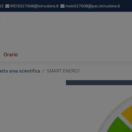
63
MEIS027008@istruzione.it
meis027008@pec.istruzione.it
e
Orario
etto area scientifica
SMART ENERGY