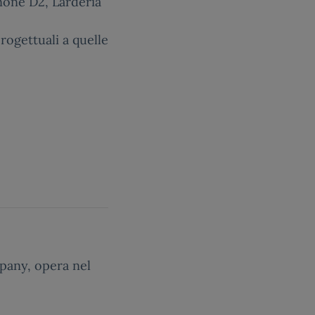
nnone D2, Larderia
progettuali a quelle
any, opera nel