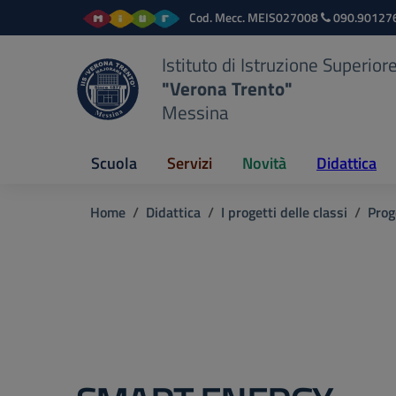
Vai ai contenuti
Vai al menu di navigazione
Vai al footer
Cod. Mecc.
MEIS027008
090.90127
Istituto di Istruzione Superior
"Verona Trento"
Messina
Scuola
Servizi
Novità
Didattica
Home
Didattica
I progetti delle classi
Prog