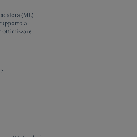
padafora (ME)
 supporto a
er ottimizzare
ne