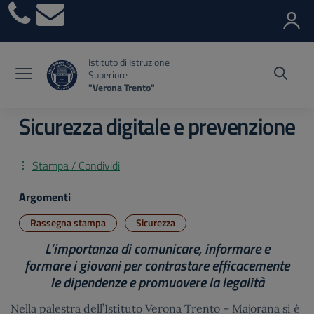
Vai ai contenuti
Vai al menu di navigazione
Vai al footer
Istituto di Istruzione
Superiore
"Verona Trento"
Sicurezza digitale e prevenzione
Stampa / Condividi
Argomenti
Rassegna stampa
Sicurezza
L’importanza di comunicare, informare e
formare i giovani per contrastare efficacemente
le dipendenze e promuovere la legalità
Nella palestra dell’Istituto Verona Trento – Majorana si è