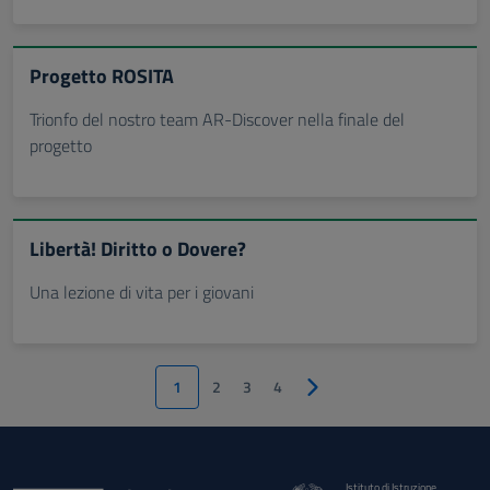
Progetto ROSITA
Trionfo del nostro team AR-Discover nella finale del
progetto
Libertà! Diritto o Dovere?
Una lezione di vita per i giovani
1
2
3
4
Pagina successiva
Istituto di Istruzione