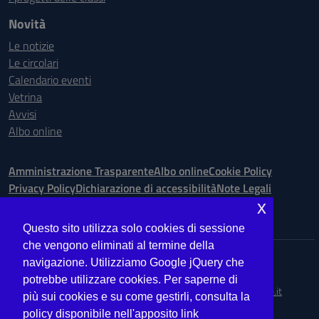
Novità
Le notizie
Le circolari
Calendario eventi
Vetrina
Avvisi
Albo online
Amministrazione Trasparente
Albo online
Cookie Policy
Privacy Policy
Dichiarazione di accessibilità
Note Legali
x
Seguici su:
Questo sito utilizza solo cookies di sessione
che vengono eliminati al termine della
Indirizzo:
Via Ugo Bassi is. 148 n. 73 - 98123 Messina
navigazione. Utilizziamo Google jQuery che
Centralino:
090.9012763
Email:
MEIS027008@istruzione.it
potrebbe utilizzare cookies. Per saperne di
Posta elettronica certificata (PEC):
meis027008@pec.istruzione.it
più sui cookies e su come gestirli, consulta la
policy disponibile nell'apposito link
Codice fiscale: 03224560833