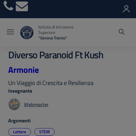
Vai ai contenuti
Vai al menu di navigazione
Vai al footer
Istituto di Istruzione
Superiore
"Verona Trento"
Diverso Paranoid Ft Kush
Armonie
Un Viaggio di Crescita e Resilienza
Insegnante
Webmaster
Argomenti
Lettere
STEM