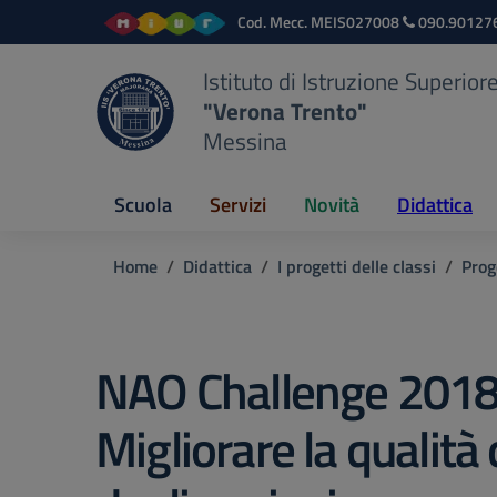
Vai ai contenuti
Vai al menu di navigazione
Vai al footer
Cod. Mecc.
MEIS027008
090.90127
Istituto di Istruzione Superior
"Verona Trento"
Messina
Scuola
Servizi
Novità
Didattica
Home
Didattica
I progetti delle classi
Prog
NAO Challenge 2018
Migliorare la qualità 