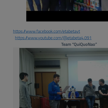
https://www.facebook.com/etabetavt
https://www.youtube.com/@etabeta4.091
Team “QuiQuoNao”