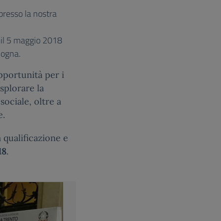
presso la nostra
 il 5 maggio 2018
ologna.
portunità per i
esplorare la
ociale, oltre a
e.
 qualificazione e
18
.