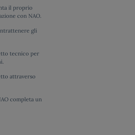
ta il proprio
razione con NAO.
ntrattenere gli
etto tecnico per
i.
tto attraverso
 NAO completa un