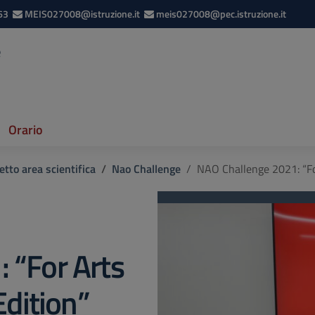
63
MEIS027008@istruzione.it
meis027008@pec.istruzione.it
e
Orario
etto area scientifica
Nao Challenge
NAO Challenge 2021: “For
 “For Arts
Edition”