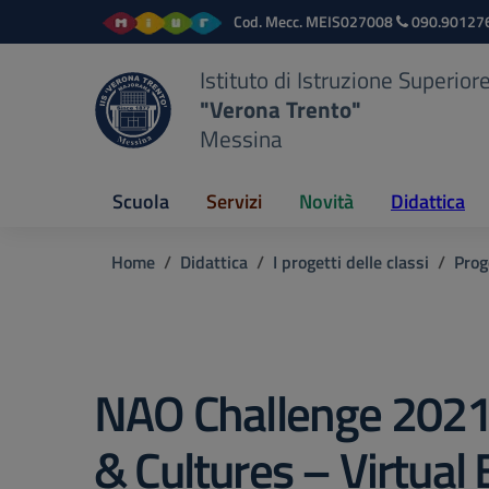
Vai ai contenuti
Vai al menu di navigazione
Vai al footer
Cod. Mecc.
MEIS027008
090.90127
Istituto di Istruzione Superior
"Verona Trento"
Messina
Scuola
Servizi
Novità
Didattica
Home
Didattica
I progetti delle classi
Prog
NAO Challenge 2021:
& Cultures – Virtual 