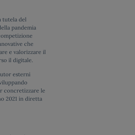
 tutela del
 della pandemia
 competizione
innovative che
re e valorizzare il
o il digitale.
tutor esterni
 sviluppando
er concretizzare le
no 2021 in diretta