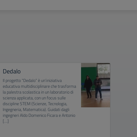
Dedalo
NAO 
“Robo
Il progetto “Dedalo” è un’iniziativa
Inno
educativa multidisciplinare che trasforma
la palestra scolastica in un laboratorio di
La NAO
scienza applicata, con un focus sulle
didatti
discipline STEM (Scienze, Tecnologia,
second
Ingegneria, Matematica). Guidati dagli
sul tem
ingegneri Aldo Domenico Ficara e Antonio
dovran
[…]
per mig
le atti