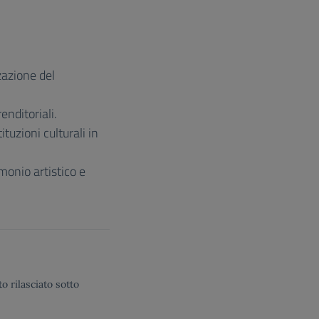
zazione del
enditoriali.
tuzioni culturali in
monio artistico e
o rilasciato sotto